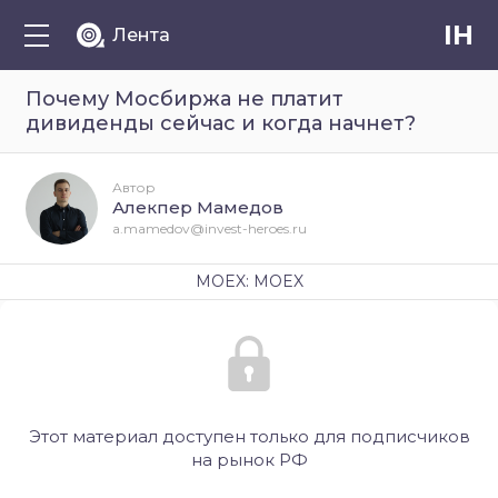
IH
Лента
Почему Мосбиржа не платит
дивиденды сейчас и когда начнет?
Автор
Алекпер Мамедов
a.mamedov@invest-heroes.ru
MOEX: MOEX
Этот материал доступен только для подписчиков
на рынок РФ