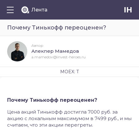
IH
Лента
Почему Тинькофф переоценен?
Автор
Алекпер Мамедов
a.mamedov@invest-heroes.ru
MOEX: T
Почему Тинькофф переоценен?
Цена акций Тинькофф достигла 7000 руб. за
акцию с локальным максимумом в 7499 руб., и мы
считаем, что эти акции перегреты.