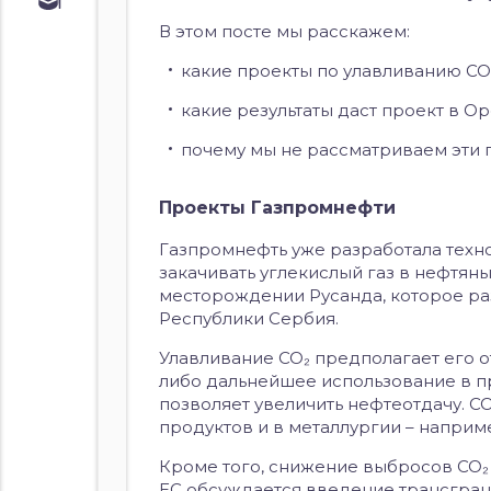
Обучение
В этом посте мы расскажем:
Курс по
облигациям
какие проекты по улавливанию CO
Курс по
акциям
какие результаты даст проект в О
почему мы не рассматриваем эти 
Проекты Газпромнефти
Газпромнефть уже разработала техно
закачивать углекислый газ в нефтяны
месторождении Русанда, которое ра
Республики Сербия.
Улавливание CO₂ предполагает его
либо дальнейшее использование в пр
позволяет увеличить нефтеотдачу. С
продуктов и в металлургии – наприм
Кроме того, снижение выбросов CO₂
ЕС обсуждается введение трансграни