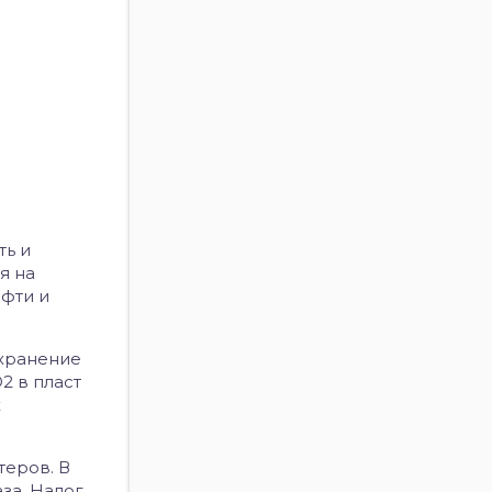
ть и
я на
фти и
хранение
2 в пласт
х
теров. В
за. Налог