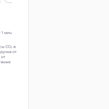
 1 млн
осы
CO₂
в
ручка от
 от
 также