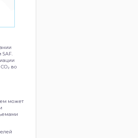
дании
 SAF.
виации
в
CO₂
во
щем может
и
бъемами
телей