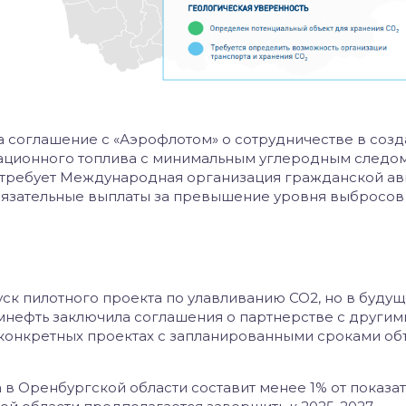
а соглашение с «Аэрофлотом» о сотрудничестве в соз
ационного топлива с минимальным углеродным следом
 требует Международная организация гражданской а
 обязательные выплаты за превышение уровня выбросо
ск пилотного проекта по улавливанию СО2, но в буду
омнефть заключила соглашения о партнерстве с другим
о конкретных проектах с запланированными сроками о
 в Оренбургской области составит менее 1% от показа