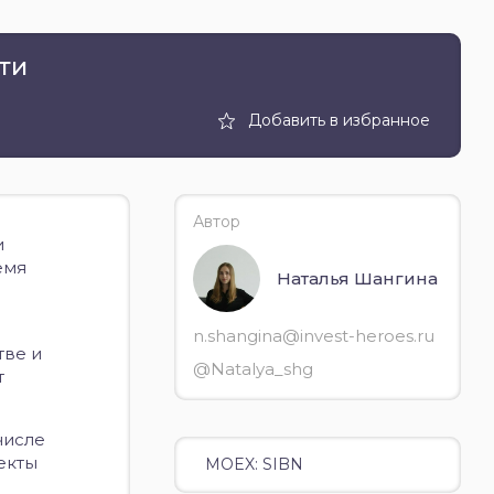
ти
Добавить в избранное
Автор
и
емя
Наталья Шангина
n.shangina@invest-heroes.ru
тве и
@Natalya_shg
т
числе
екты
MOEX: SIBN