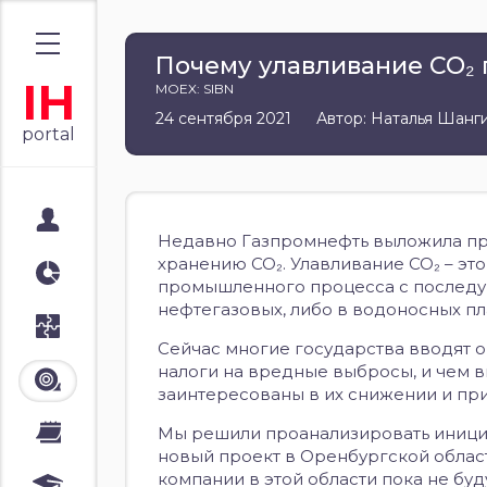
Почему улавливание CO₂ 
IH
MOEX: SIBN
24 сентября 2021
Автор: Наталья Шанг
portal
Мой портал
Недавно Газпромнефть выложила пр
хранению CO₂. Улавливание CO₂ – эт
Аналитика
промышленного процесса с последую
нефтегазовых, либо в водоносных пл
Стратегии
Сейчас многие государства вводят о
налоги на вредные выбросы, и чем в
Лента
заинтересованы в их снижении и пр
Мы решили проанализировать инициа
Календари
новый проект в Оренбургской области
компании в этой области пока не буду