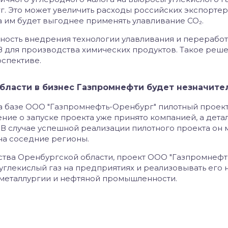
гг. Это может увеличить расходы российских экспортер
 им будет выгоднее применять улавливание CO₂.
ность внедрения технологии улавливания и перерабо
ПЗ для производства химических продуктов. Такое реш
спективе.
области в бизнес Газпромнефти будет незначит
на базе ООО "Газпромнефть-Оренбург" пилотный проект
ние о запуске проекта уже принято компанией, а дета
 В случае успешной реализации пилотного проекта он 
на соседние регионы.
тва Оренбургской области, проект ООО "Газпромнефт
углекислый газ на предприятиях и реализовывать его 
металлургии и нефтяной промышленности.