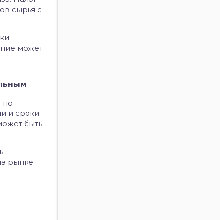
ов сырья с
тки
ение может
ельным
 по
ли и сроки
может быть
ь-
на рынке