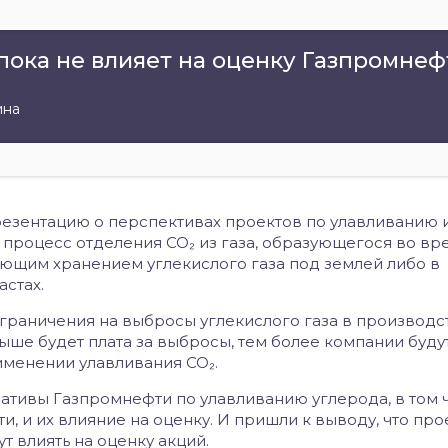
пока не влияет на оценку Газпромнеф
ина
езентацию о перспективах проектов по улавливанию 
о процесс отделения CO₂ из газа, образующегося во вр
щим хранением углекислого газа под землей либо в
астах.
граничения на выбросы углекислого газа в производс
ыше будет плата за выбросы, тем более компании буду
именении улавливания CO₂.
тивы Газпромнефти по улавливанию углерода, в том 
, и их влияние на оценку. И пришли к выводу, что про
т влиять на оценку акций.