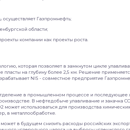
₂ осуществляет Газпромнефть;
ренбургской области;
проекты компании как проекты роста.
логию, которая позволяет в замкнутом цикле улавлива
е пласты на глубину более 2,5 км. Решение применяетс
зрабатывает NIS - совместное предприятие Газпромне
 отделение в промышленном процессе и последующее 
оизводстве. В нефтедобыче улавливание и закачка СО
О2 может использоваться для производства химически
ер, в металлообработке.
 может в будущем снизить расходы российских экспор
чного углеродного налога на выбросы углекислого га