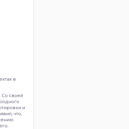
ектах в
. Со своей
ородного
ртировки и
вил, что,
ижению
его.