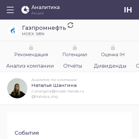
Аналитика
IH
Акции
Газпромнефть
MOEX: SIBN
Рекомендация
Потенциал
Оценка IH
Анализ компании
Отчёты
Дивиденды
Аналитик по компании
Наталья Шангина
n.shangina@invest-heroes.ru
@Natalya_shg
События