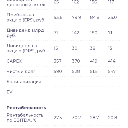
65
162
156
117
денежный поток
Прибыль на
53.6
79.9
84.8
25.0
акцию (EPS), руб.
Дивиденд млрд
71
142
180
71
руб.
Дивиденд на
15
30
38
15
акцию (DPS), руб.
CAPEX
357
370
419
414
Чистый долг
590
528
513
547
Капитализация
EV
Рентабельность
Рентабельность
27.5
30.2
28.7
20.8
по EBITDA, %