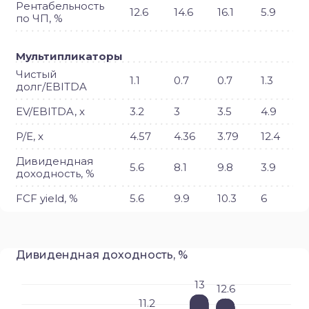
Рентабельность
12.6
14.6
16.1
5.9
по ЧП, %
Мультипликаторы
Чистый
1.1
0.7
0.7
1.3
долг/EBITDA
EV/EBITDA, x
3.2
3
3.5
4.9
P/E, x
4.57
4.36
3.79
12.4
Дивидендная
5.6
8.1
9.8
3.9
доходность, %
FCF yield, %
5.6
9.9
10.3
6
Дивидендная доходность, %