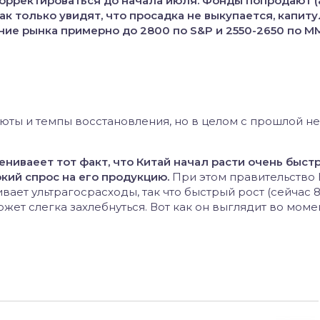
корректироваться до начала июля. Фонды попродают (
ак только увидят, что просадка не выкупается, капиту
ние рынка примерно до 2800 по S&P и 2550-2650 по 
люты и темпы восстановления, но в целом с прошлой н
ниваеет тот факт, что Китай начал расти очень быстр
кий спрос на его продукцию.
При этом правительство 
ает ультрагосрасходы, так что быстрый рост (сейчас 8.
ожет слегка захлебнуться. Вот как он выглядит во моме