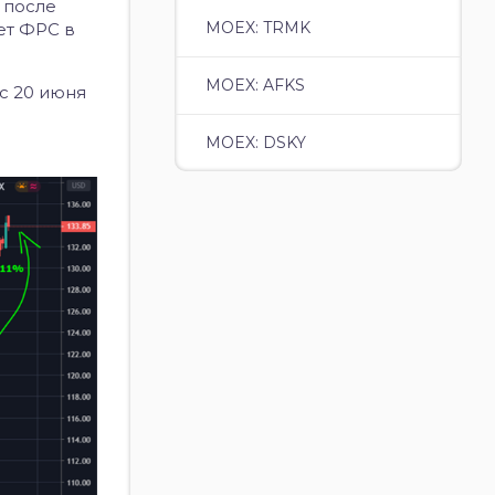
 после
MOEX: TRMK
ет ФРС в
MOEX: AFKS
с 20 июня
MOEX: DSKY