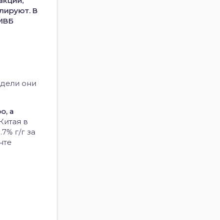
акции,
лируют. В
ММВБ
едели они
о, а
Китая в
7% г/г за
нте