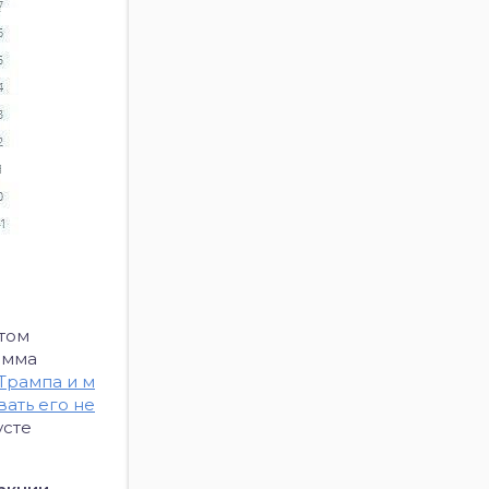
этом
амма
Трампа и м
ать его не
усте