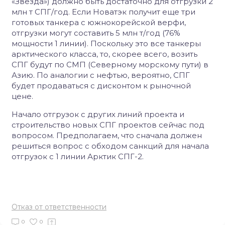
«Звезда») должно быть достаточно для отгрузки 2
млн т СПГ/год. Если Новатэк получит еще три
готовых танкера с южнокорейской верфи,
отгрузки могут составить 5 млн т/год (76%
мощности 1 линии). Поскольку это все танкеры
арктического класса, то, скорее всего, возить
СПГ будут по СМП (Северному морскому пути) в
Азию. По аналогии с нефтью, вероятно, СПГ
будет продаваться с дисконтом к рыночной
цене.
Начало отгрузок с других линий проекта и
строительство новых СПГ проектов сейчас под
вопросом. Предполагаем, что сначала должен
решиться вопрос с обходом санкций для начала
отгрузок с 1 линии Арктик СПГ-2.
Отказ от ответственности
0
0