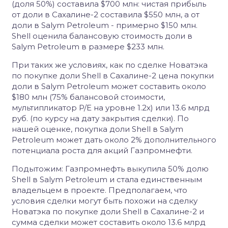
(доля 50%) составила $700 млн: чистая прибыль
от доли в Сахалине-2 составила $550 млн, а от
доли в Salym Petroleum - примерно $150 млн.
Shell оценила балансовую стоимость доли в
Salym Petroleum в размере $233 млн.
При таких же условиях, как по сделке Новатэка
по покупке доли Shell в Сахалине-2 цена покупки
доли в Salym Petroleum может составить около
$180 млн (75% балансовой стоимости,
мультипликатор P/E на уровне 1.2х) или 13.6 млрд
руб. (по курсу на дату закрытия сделки). По
нашей оценке, покупка доли Shell в Salym
Petroleum может дать около 2% дополнительного
потенциала роста для акций Газпромнефти.
Подытожим: Газпромнефть выкупила 50% долю
Shell в Salym Petroleum и стала единственным
владельцем в проекте. Предполагаем, что
условия сделки могут быть похожи на сделку
Новатэка по покупке доли Shell в Сахалине-2 и
сумма сделки может составить около 13.6 млрд