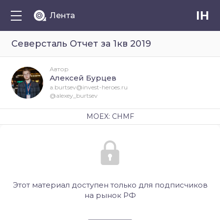
IH
Лента
Северсталь Отчет за 1кв 2019
Автор
Алексей Бурцев
a.burtsev@invest-heroes.ru
@alexey_burtsev
MOEX: CHMF
Этот материал доступен только для подписчиков
на рынок РФ