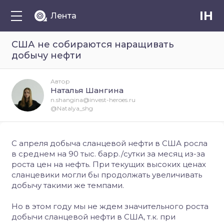
IH
Лента
США не собираются наращивать
добычу нефти
Автор
Наталья Шангина
n.shangina@invest-heroes.ru
@Natalya_shg
С апреля добыча сланцевой нефти в США росла
в среднем на 90 тыс. барр./сутки за месяц из-за
роста цен на нефть. При текущих высоких ценах
сланцевики могли бы продолжать увеличивать
добычу такими же темпами.
Но в этом году мы не ждем значительного роста
добычи сланцевой нефти в США, т.к. при