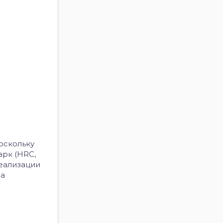
оскольку
арк (HRC,
реализации
на