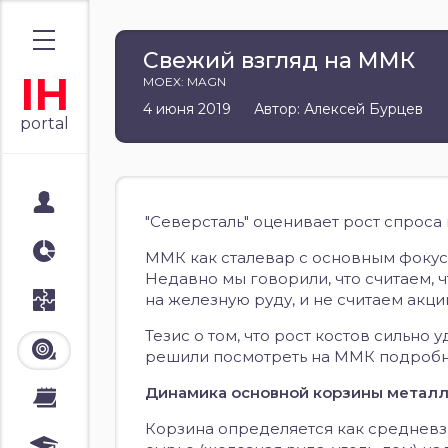
Свежий взгляд на ММК
IH
MOEX: MAGN
4 июня 2019
Автор: Алексей Бурцев
portal
Мой портал
"Северсталь" оценивает рост спроса н
Аналитика
ММК как сталевар с основным фокус
Недавно мы говорили, что считаем,
на железную руду, и не считаем акц
Стратегии
Тезис о том, что рост костов сильно 
Лента
решили посмотреть на ММК подробне
Динамика основной корзины металл
Календари
Корзина определяется как среднев