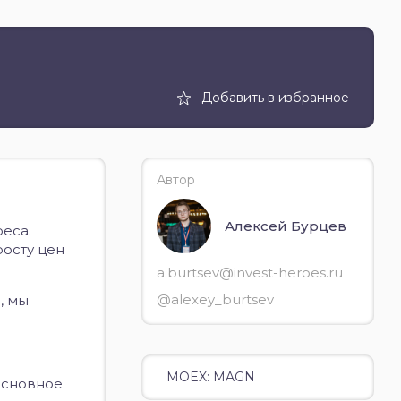
Добавить в избранное
Автор
Алексей Бурцев
еса.
осту цен
a.burtsev@invest-heroes.ru
@alexey_burtsev
, мы
MOEX: MAGN
основное