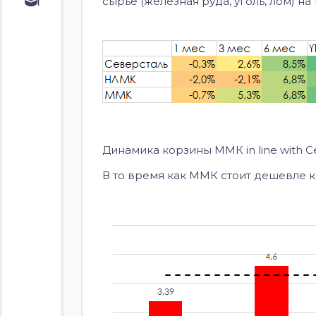
Обучение
сырье (железная руда, уголь, лом) н
Курс по
облигациям
Курс по
акциям
Динамика корзины ММК in line with 
В то время как ММК стоит дешевле к