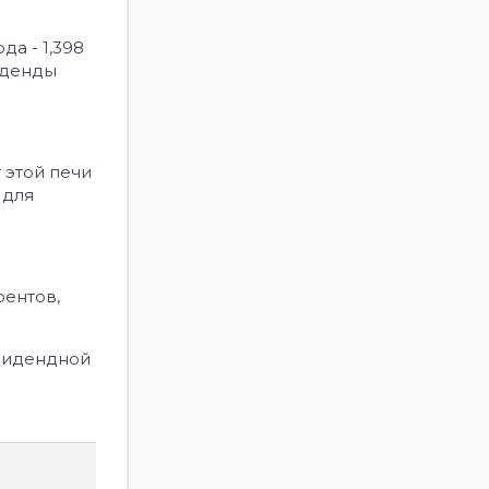
а - 1,398
виденды
 этой печи
 для
рентов,
ивидендной