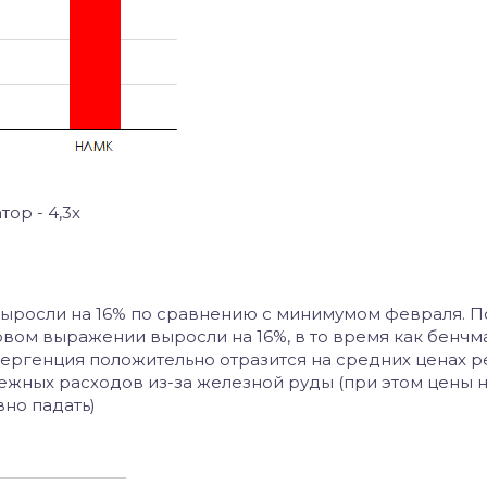
ор - 4,3х
 выросли на 16% по сравнению с минимумом февраля. П
вом выражении выросли на 16%, в то время как бенчм
ивергенция положительно отразится на средних ценах 
нежных расходов из-за железной руды (при этом цены 
но падать)