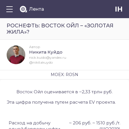
IH
Лента
РОСНЕФТЬ: ВОСТОК ОЙЛ – «ЗОЛОТАЯ
ЖИЛА»?
Автор
Никита Куйдо
nick.kuido@yandex.ru
@nikitakuydo
MOEX: ROSN
Восток Ойл оценивается в ~2,33 трлн руб.
Эта цифра получена путем расчета
EV
проекта.
Расход на добычу
~
206 руб. ~ 1510 руб./т.
одной баррели нефти
(IIIQ2019)