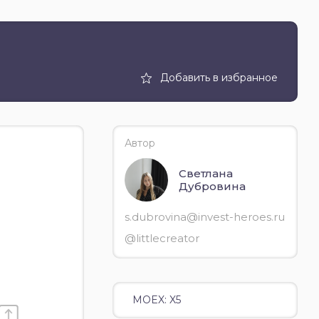
Добавить в избранное
Автор
Светлана
Дубровина
s.dubrovina@invest-heroes.ru
@littlecreator
MOEX: X5