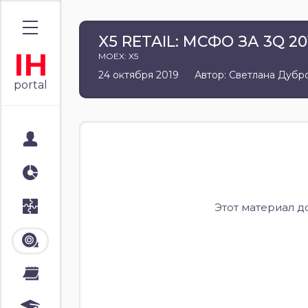
X5 RETAIL: МСФО ЗА 3Q 20
IH
MOEX: X5
24 октября 2019
Автор: Светлана Дубр
portal
Мой портал
Аналитика
Стратегии
Этот материал д
Лента
Календари