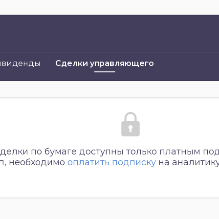
ивиденды
Сделки управляющего
делки по бумаге доступны только платным по
уп, необходимо
оплатить подписку
на аналитику