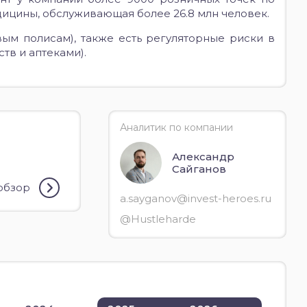
дицины, обслуживающая более 26.8 млн человек.
ым полисам), также есть регуляторные риски в
тв и аптеками).
Аналитик по компании
Александр
Сайганов
 обзор
a.sayganov@invest-heroes.ru
@Hustleharde