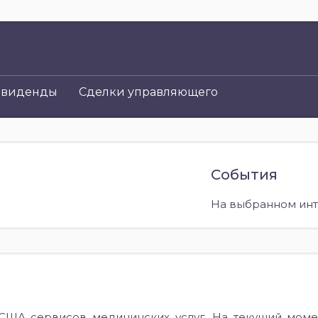
виденды
Сделки управляющего
События
На выбранном инт
США сервисов медицинских услуг. На текущий моме