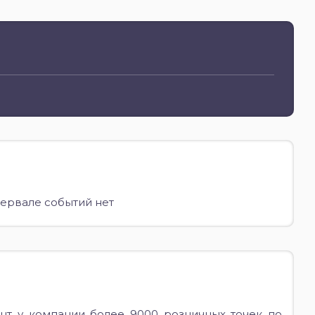
ервале событий нет
нт у компании более 9000 розничных точек по