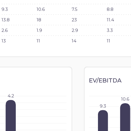
9.3
10.6
7.5
8.8
13.8
18
23
11.4
2.6
1.9
2.9
3.3
13
11
14
11
EV/EBITDA