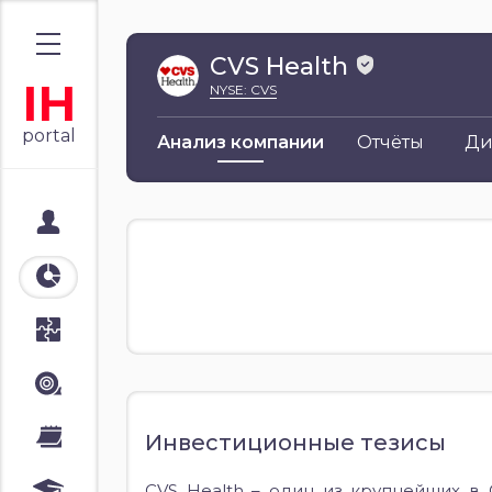
CVS Health
IH
NYSE: CVS
portal
Анализ компании
Отчёты
Ди
Мой портал
Аналитика
Стратегии
Лента
Календари
Инвестиционные тезисы
CVS Health
–
один из крупнейших в 