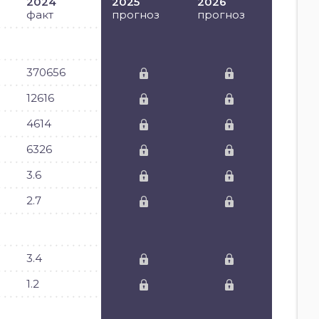
2024
2025
2026
факт
прогноз
прогноз
370656
12616
4614
6326
3.6
2.7
3.4
1.2