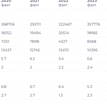
2020
2021
2022
2023
факт
факт
факт
факт
268706
292111
322467
357776
18352
19494
20514
18965
7201
7898
4327
8368
13437
15745
13470
10395
5.7
6.2
3.4
6.6
2
2
2.2
2.4
6.8
6.7
6.4
5.3
2.7
2.7
1.3
2.3