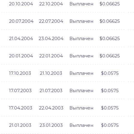
20.10.2004
22.10.2004
Выплачен
$0.06625
20.07.2004
22.07.2004
Выплачен
$0.06625
21.04.2004
23.04.2004
Выплачен
$0.06625
20.01.2004
22.01.2004
Выплачен
$0.06625
17.10.2003
21.10.2003
Выплачен
$0.0575
17.07.2003
21.07.2003
Выплачен
$0.0575
17.04.2003
22.04.2003
Выплачен
$0.0575
21.01.2003
23.01.2003
Выплачен
$0.0575