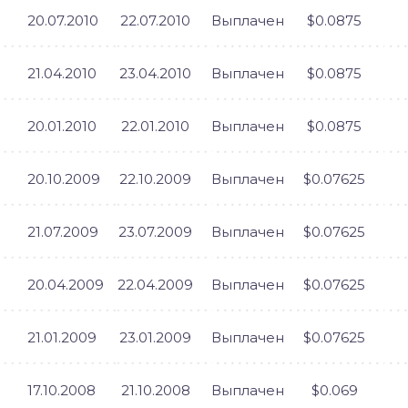
20.07.2010
22.07.2010
Выплачен
$0.0875
21.04.2010
23.04.2010
Выплачен
$0.0875
20.01.2010
22.01.2010
Выплачен
$0.0875
20.10.2009
22.10.2009
Выплачен
$0.07625
21.07.2009
23.07.2009
Выплачен
$0.07625
20.04.2009
22.04.2009
Выплачен
$0.07625
21.01.2009
23.01.2009
Выплачен
$0.07625
17.10.2008
21.10.2008
Выплачен
$0.069