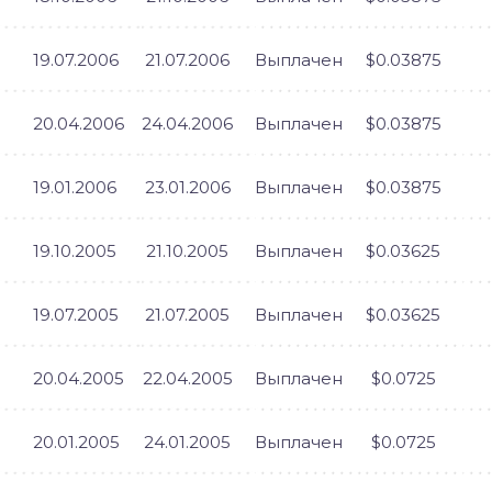
19.07.2006
21.07.2006
Выплачен
$0.03875
20.04.2006
24.04.2006
Выплачен
$0.03875
19.01.2006
23.01.2006
Выплачен
$0.03875
19.10.2005
21.10.2005
Выплачен
$0.03625
19.07.2005
21.07.2005
Выплачен
$0.03625
20.04.2005
22.04.2005
Выплачен
$0.0725
20.01.2005
24.01.2005
Выплачен
$0.0725