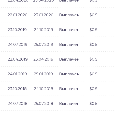
22.04.2020
23.04.2020
Выплачен
$0.5
22.01.2020
23.01.2020
Выплачен
$0.5
23.10.2019
24.10.2019
Выплачен
$0.5
24.07.2019
25.07.2019
Выплачен
$0.5
22.04.2019
23.04.2019
Выплачен
$0.5
24.01.2019
25.01.2019
Выплачен
$0.5
23.10.2018
24.10.2018
Выплачен
$0.5
24.07.2018
25.07.2018
Выплачен
$0.5