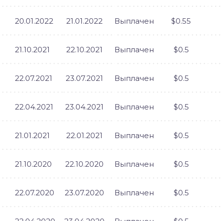
20.01.2022
21.01.2022
Выплачен
$0.55
21.10.2021
22.10.2021
Выплачен
$0.5
22.07.2021
23.07.2021
Выплачен
$0.5
22.04.2021
23.04.2021
Выплачен
$0.5
21.01.2021
22.01.2021
Выплачен
$0.5
21.10.2020
22.10.2020
Выплачен
$0.5
22.07.2020
23.07.2020
Выплачен
$0.5