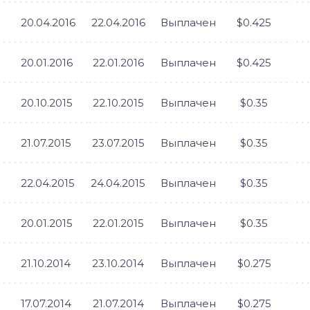
20.04.2016
22.04.2016
Выплачен
$0.425
20.01.2016
22.01.2016
Выплачен
$0.425
20.10.2015
22.10.2015
Выплачен
$0.35
21.07.2015
23.07.2015
Выплачен
$0.35
22.04.2015
24.04.2015
Выплачен
$0.35
20.01.2015
22.01.2015
Выплачен
$0.35
21.10.2014
23.10.2014
Выплачен
$0.275
17.07.2014
21.07.2014
Выплачен
$0.275