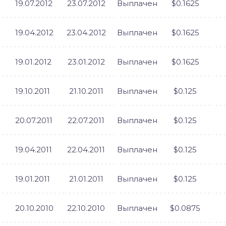
19.07.2012
23.07.2012
Выплачен
$0.1625
19.04.2012
23.04.2012
Выплачен
$0.1625
19.01.2012
23.01.2012
Выплачен
$0.1625
19.10.2011
21.10.2011
Выплачен
$0.125
20.07.2011
22.07.2011
Выплачен
$0.125
19.04.2011
22.04.2011
Выплачен
$0.125
19.01.2011
21.01.2011
Выплачен
$0.125
20.10.2010
22.10.2010
Выплачен
$0.0875