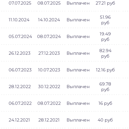
07.07.2025
08.07.2025
Выплачен
27.21 руб
51.96
11.10.2024
14.10.2024
Выплачен
руб
19.49
05.07.2024
08.07.2024
Выплачен
руб
82.94
26.12.2023
27.12.2023
Выплачен
руб
06.07.2023
10.07.2023
Выплачен
12.16 руб
69.78
28.12.2022
30.12.2022
Выплачен
руб
06.07.2022
08.07.2022
Выплачен
16 руб
24.12.2021
28.12.2021
Выплачен
40 руб