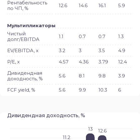
Рентабельность
12.6
14.6
16.1
5.9
по ЧП, %
Мультипликаторы
Чистый
1.1
0.7
0.7
1.3
долг/EBITDA
EV/EBITDA, x
3.2
3
3.5
4.9
P/E, x
4.57
4.36
3.79
12.4
Дивидендная
5.6
8.1
9.8
3.9
доходность, %
FCF yield, %
5.6
9.9
10.3
6
Дивидендная доходность, %