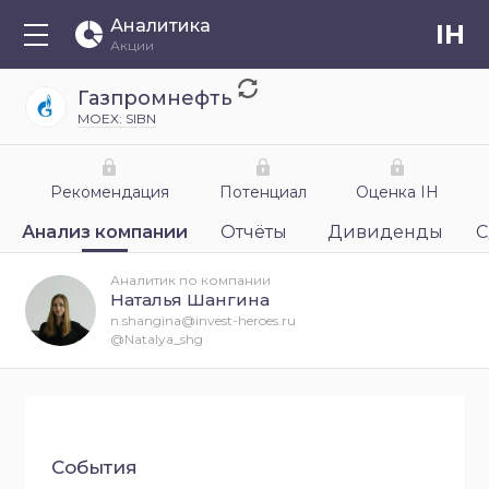
Аналитика
IH
Акции
Газпромнефть
MOEX: SIBN
Рекомендация
Потенциал
Оценка IH
Анализ компании
Отчёты
Дивиденды
С
Аналитик по компании
Наталья Шангина
n.shangina@invest-heroes.ru
@Natalya_shg
События