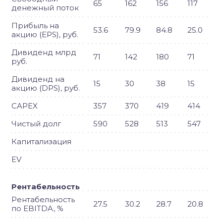
65
162
156
117
денежный поток
Прибыль на
53.6
79.9
84.8
25.0
акцию (EPS), руб.
Дивиденд млрд
71
142
180
71
руб.
Дивиденд на
15
30
38
15
акцию (DPS), руб.
CAPEX
357
370
419
414
Чистый долг
590
528
513
547
Капитализация
EV
Рентабельность
Рентабельность
27.5
30.2
28.7
20.8
по EBITDA, %