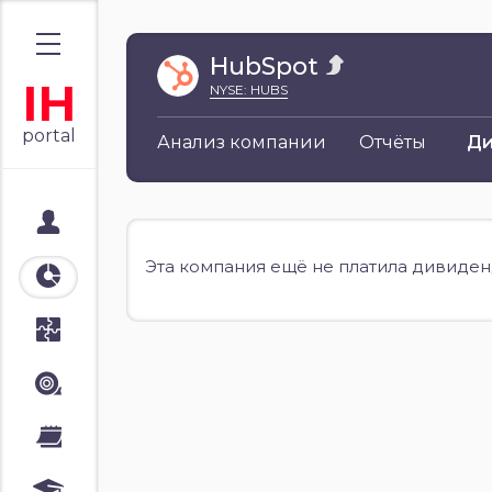
HubSpot
IH
NYSE: HUBS
portal
Анализ компании
Отчёты
Д
Мой портал
Эта компания ещё не платила дивиденд
Аналитика
Стратегии
Лента
Календари