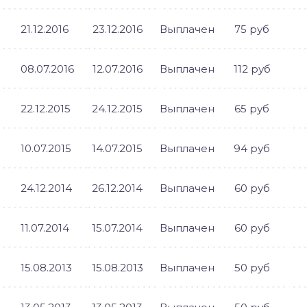
21.12.2016
23.12.2016
Выплачен
75 руб
08.07.2016
12.07.2016
Выплачен
112 руб
22.12.2015
24.12.2015
Выплачен
65 руб
10.07.2015
14.07.2015
Выплачен
94 руб
24.12.2014
26.12.2014
Выплачен
60 руб
11.07.2014
15.07.2014
Выплачен
60 руб
15.08.2013
15.08.2013
Выплачен
50 руб