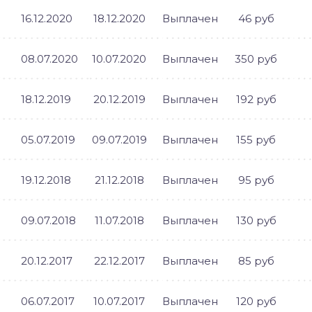
16.12.2020
18.12.2020
Выплачен
46 руб
08.07.2020
10.07.2020
Выплачен
350 руб
18.12.2019
20.12.2019
Выплачен
192 руб
05.07.2019
09.07.2019
Выплачен
155 руб
19.12.2018
21.12.2018
Выплачен
95 руб
09.07.2018
11.07.2018
Выплачен
130 руб
20.12.2017
22.12.2017
Выплачен
85 руб
06.07.2017
10.07.2017
Выплачен
120 руб