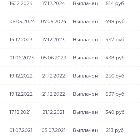
16.12.2024
17.12.2024
Выплачен
514 руб
06.05.2024
07.05.2024
Выплачен
498 руб
14.12.2023
17.12.2023
Выплачен
447 руб
01.06.2023
05.06.2023
Выплачен
438 руб
19.12.2022
21.12.2022
Выплачен
256 руб
19.12.2022
21.12.2022
Выплачен
537 руб
17.12.2021
21.12.2021
Выплачен
340 руб
01.07.2021
05.07.2021
Выплачен
213 руб