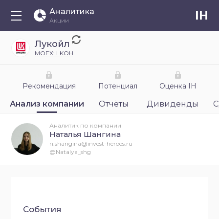
Аналитика
IH
Акции
Лукойл
MOEX: LKOH
Рекомендация
Потенциал
Оценка IH
Анализ компании
Отчёты
Дивиденды
С
Аналитик по компании
Наталья Шангина
n.shangina@invest-heroes.ru
@Natalya_shg
События