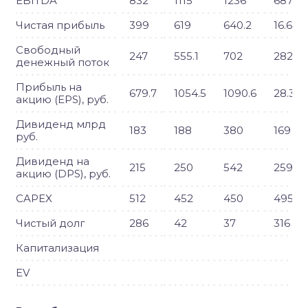
EBITDA
832
1115
1236
687.1
Чистая прибыль
399
619
640.2
16.6
Свободный
247
555.1
702
282.6
денежный поток
Прибыль на
679.7
1054.5
1090.6
28.3
акцию (EPS), руб.
Дивиденд млрд
183
188
380
169
руб.
Дивиденд на
215
250
542
259
акцию (DPS), руб.
CAPEX
512
452
450
495
Чистый долг
286
42
37
316
Капитализация
EV