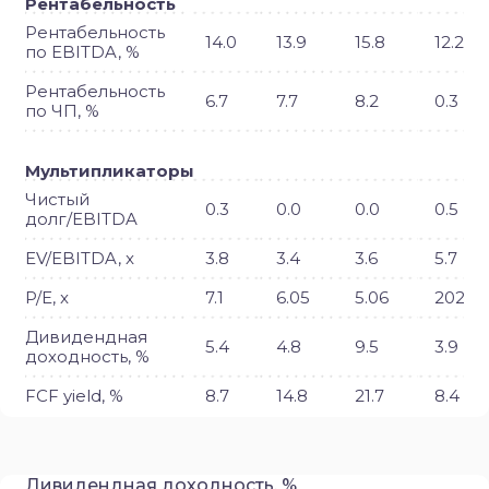
Рентабельность
Рентабельность
14.0
13.9
15.8
12.2
по EBITDA, %
Рентабельность
6.7
7.7
8.2
0.3
по ЧП, %
Мультипликаторы
Чистый
0.3
0.0
0.0
0.5
долг/EBITDA
EV/EBITDA, x
3.8
3.4
3.6
5.7
P/E, x
7.1
6.05
5.06
202.6
Дивидендная
5.4
4.8
9.5
3.9
доходность, %
FCF yield, %
8.7
14.8
21.7
8.4
Дивидендная доходность, %