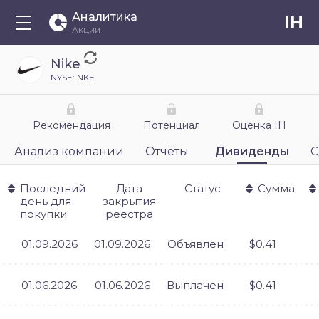
Аналитика
IH
Акции
Nike
NYSE: NKE
Рекомендация
Потенциал
Оценка IH
Анализ компании
Отчёты
Дивиденды
С
Последний
Дата
Статус
Сумма
день для
закрытия
покупки
реестра
01.09.2026
01.09.2026
Объявлен
$0.41
01.06.2026
01.06.2026
Выплачен
$0.41