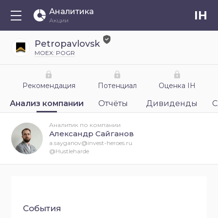
Аналитика
IH
Акции
Petropavlovsk
MOEX: POGR
Рекомендация
Потенциал
Оценка IH
Анализ компании
Отчёты
Дивиденды
С
Аналитик по компании
Александр Сайганов
a.sayganov@invest-heroes.ru
@Hustleharde
События