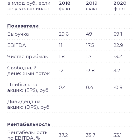
в млрд руб., если
2018
2019
2020
не указано иначе
факт
факт
факт
Показатели
Выручка
29.6
49
69.1
EBITDA
11
17.5
22.9
Чистая прибыль
1.8
1.7
-3.2
Свободный
-2
-3.8
3.2
денежный поток
Прибыль на
0.4
0.4
-0.8
акцию (EPS), руб.
Дивиденд на
акцию (DPS), руб.
Рентабельность
Рентабельность
37.2
35.7
33.1
по EBITDA, %