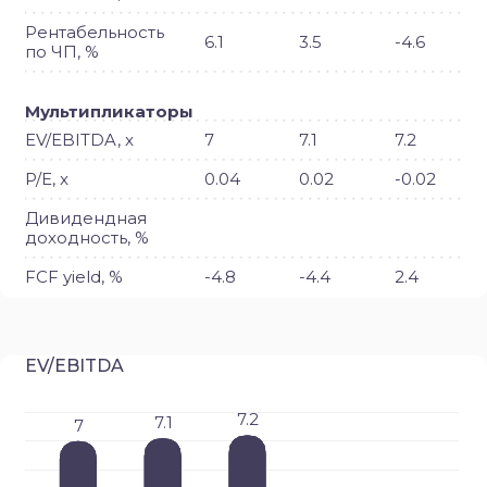
Рентабельность
6.1
3.5
-4.6
по ЧП, %
Мультипликаторы
EV/EBITDA, x
7
7.1
7.2
P/E, x
0.04
0.02
-0.02
Дивидендная
доходность, %
FCF yield, %
-4.8
-4.4
2.4
EV/EBITDA