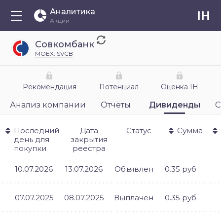
Аналитика
IH
Акции
Совкомбанк
MOEX: SVCB
Рекомендация
Потенциал
Оценка IH
Анализ компании
Отчёты
Дивиденды
С
Последний
Дата
Статус
Сумма
день для
закрытия
покупки
реестра
10.07.2026
13.07.2026
Объявлен
0.35 руб
07.07.2025
08.07.2025
Выплачен
0.35 руб