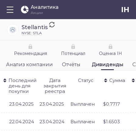
Аналитика
IH
Акции
Stellantis
NYSE: STLA
Рекомендация
Потенциал
Оценка IH
Анализ компании
Отчёты
Дивиденды
С
Последний
Дата
Статус
Сумма
день для
закрытия
покупки
реестра
23.04.2025
23.04.2025
Выплачен
$0.7717
22.04.2024
23.04.2024
Выплачен
$1.6503