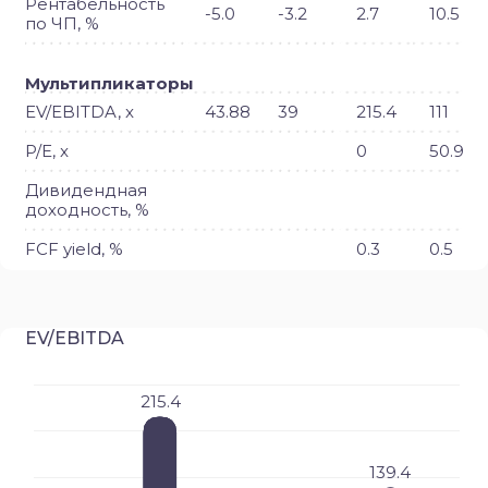
Рентабельность
-5.0
-3.2
2.7
10.5
по ЧП, %
Мультипликаторы
EV/EBITDA, x
43.88
39
215.4
111
P/E, x
0
50.9
Дивидендная
доходность, %
FCF yield, %
0.3
0.5
EV/EBITDA