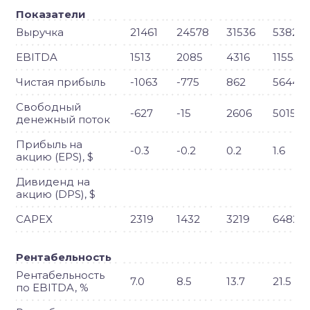
Показатели
Выручка
21461
24578
31536
53823
EBITDA
1513
2085
4316
11555
Чистая прибыль
-1063
-775
862
5644
Свободный
-627
-15
2606
5015
денежный поток
Прибыль на
-0.3
-0.2
0.2
1.6
акцию (EPS), $
Дивиденд на
акцию (DPS), $
CAPEX
2319
1432
3219
6482
Рентабельность
Рентабельность
7.0
8.5
13.7
21.5
по EBITDA, %