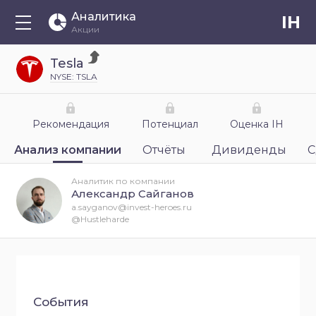
Аналитика
IH
Акции
Tesla
NYSE: TSLA
Рекомендация
Потенциал
Оценка IH
Анализ компании
Отчёты
Дивиденды
С
Аналитик по компании
Александр Сайганов
a.sayganov@invest-heroes.ru
@Hustleharde
События