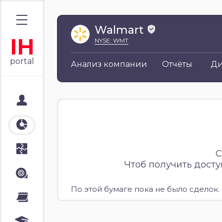
Walmart
IH
NYSE: WMT
portal
Анализ компании
Отчёты
Д
Мой портал
Аналитика
Стратегии
С
Чтоб получить дост
Лента
По этой бумаге пока не было сделок.
Календари