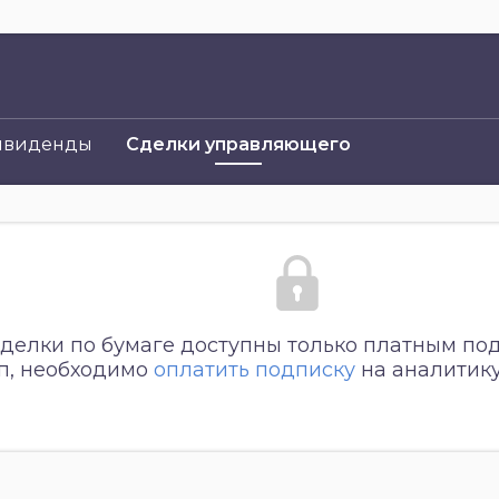
ивиденды
Сделки управляющего
делки по бумаге доступны только платным по
уп, необходимо
оплатить подписку
на аналитику