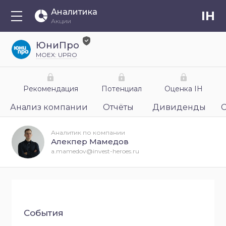
Аналитика
IH
Акции
ЮниПро
MOEX: UPRO
Рекомендация
Потенциал
Оценка IH
Анализ компании
Отчёты
Дивиденды
Аналитик по компании
Алекпер Мамедов
a.mamedov@invest-heroes.ru
События