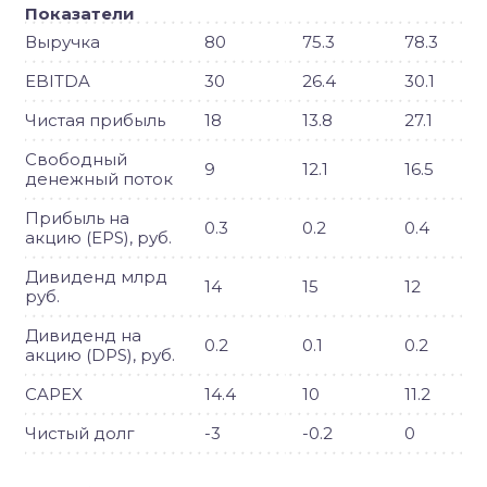
Показатели
Выручка
80
75.3
78.3
EBITDA
30
26.4
30.1
Чистая прибыль
18
13.8
27.1
Свободный
9
12.1
16.5
денежный поток
Прибыль на
0.3
0.2
0.4
акцию (EPS), руб.
Дивиденд млрд
14
15
12
руб.
Дивиденд на
0.2
0.1
0.2
акцию (DPS), руб.
CAPEX
14.4
10
11.2
Чистый долг
-3
-0.2
0