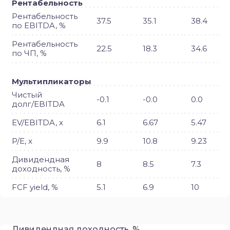
Рентабельность
Рентабельность
37.5
35.1
38.4
по EBITDA, %
Рентабельность
22.5
18.3
34.6
по ЧП, %
Мультипликаторы
Чистый
-0.1
-0.0
0.0
долг/EBITDA
EV/EBITDA, x
6.1
6.67
5.47
P/E, x
9.9
10.8
9.23
Дивидендная
8
8.5
7.3
доходность, %
FCF yield, %
5.1
6.9
10
Дивидендная доходность, %