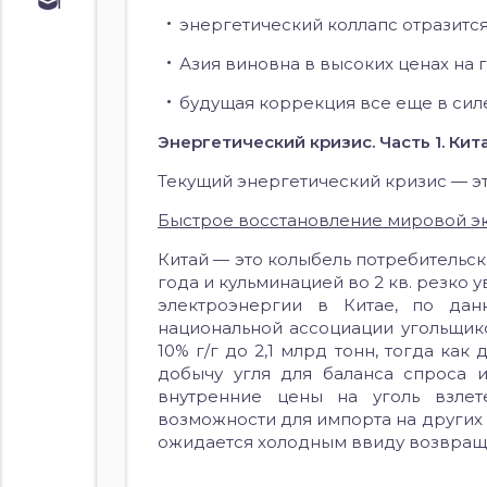
Обучение
энергетический коллапс отразится
Курс по
облигациям
Азия виновна в высоких ценах на г
Курс по
акциям
будущая коррекция все еще в сил
Энергетический кризис. Часть 1. Кит
Текущий энергетический кризис — э
Быстрое восстановление мировой э
Китай — это колыбель потребительск
года и кульминацией во 2 кв. резко
электроэнергии в Китае, по дан
национальной ассоциации угольщико
10% г/г до 2,1 млрд тонн, тогда как 
добычу угля для баланса спроса 
внутренние цены на уголь взлет
возможности для импорта на других
ожидается холодным ввиду возвращ