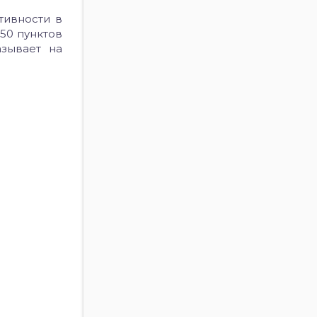
тивности в
50 пунктов
азывает на