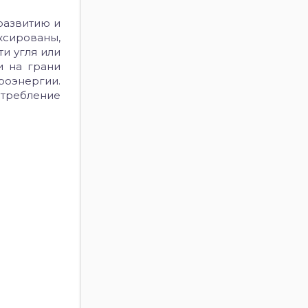
развитию и
ксированы,
и угля или
и на грани
роэнергии.
требление