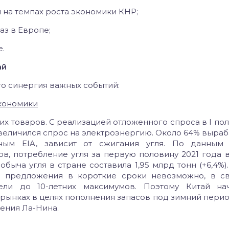
 на темпах роста экономики КНР;
аз в Европе;
е.
ай
то синергия важных событий:
кономики
их товаров. С реализацией отложенного спроса в I по
 увеличился спрос на электроэнергию. Около 64% выра
ным EIA, зависит от сжигания угля. По данным 
в, потребление угля за первую половину 2021 года 
добыча угля в стране составила 1,95 млрд тонн (+6,4%)
и предложения в короткие сроки невозможно, в с
ели до 10-летних максимумов. Поэтому Китай нач
 рынках в целях пополнения запасов под зимний перио
ения Ла-Нина.