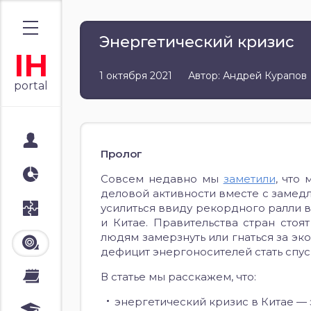
Энергетический кризис
IH
1 октября 2021
Автор: Андрей Курапов
portal
Мой портал
Пролог
Аналитика
Совсем недавно мы
заметили
, что
деловой активности вместе с заме
усилиться ввиду рекордного ралли 
Стратегии
и Китае. Правительства стран сто
людям замерзнуть или гнаться за э
Лента
дефицит энергоносителей стать спу
В статье мы расскажем, что:
Календари
энергетический кризис в Китае — 