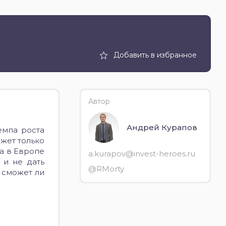
Добавить в избранное
Автор
Андрей Курапов
емпа роста
жет только
а в Европе
a.kurapov@invest-heroes.ru
 и не дать
@RMorty
 сможет ли