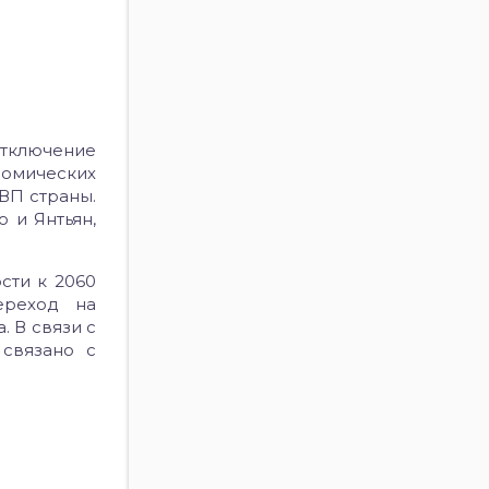
тключение
номических
ВП страны.
 и Янтьян,
сти к 2060
ереход на
. В связи с
 связано с