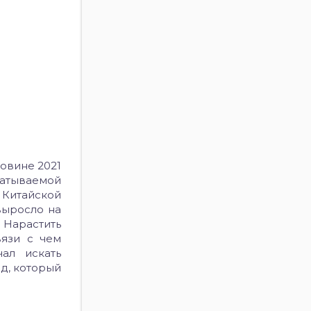
ловине 2021
батываемой
Китайской
выросло на
. Нарастить
вязи с чем
ал искать
д, который