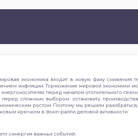
 мировая экономика входит в новую фазу снижения т
длением инфляции. Торможение мировой экономики мо
в энергоносителях перед началом отопительного сезон
ят перед сложным выбором: остановить производства
кономическим ростом. Поэтому мы решили разобраться,
сковым крючком в down-ралли деловой активности.
это синергия важных событий;