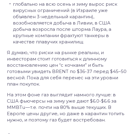
глобально на всю осень и зиму вырос риск
вирусных ограничений (в Израиле уже
объявлен 3-недельный карантин),
возобновляется добыча в Ливии, в США
добыча возросла после шторма Лаура, а
крупные компании фрахтуют танкеры в
качестве плавучих хранилищ
Я думаю, что риски на рынке реальны, и
инвесторам стоит готовиться к длинному
восстановлению цен “с кочками” и быть
готовыми увидеть BRENT по $36-37 перед $45–50
весной. Пока для себя перенес на эти уровни
план покупок.
На этом фоне газ выглядит намного лучше: в
США фьючерсы на зиму уже дают $6.0-$6.6 за
MMBTu — т.е. почти на 80% выше текущих. В
Европе цены другие, но даже в карантин топить
нужно, и поэтому газ будет востребован.