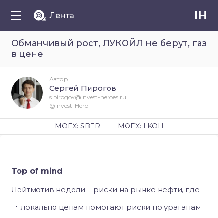
IH
Лента
Обманчивый рост, ЛУКОЙЛ не берут, газ
в цене
Автор
Сергей Пирогов
s.pirogov@Invest-heroes.ru
@Invest_Hero
MOEX: SBER
MOEX: LKOH
Top of mind
Лейтмотив недели — риски на рынке нефти, где:
локально ценам помогают риски по ураганам