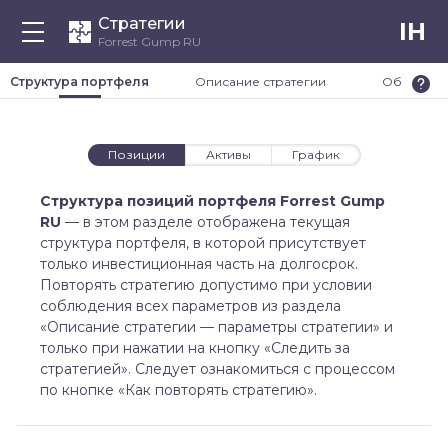
Стратегии
IH
Forrest Gump RU
Структура портфеля
Описание стратегии
Обновлен
Позиции
Активы
График
Структура позиций портфеля Forrest Gump
RU
—
в этом разделе отображена текущая
структура портфеля, в которой присутствует
только инвестиционная часть на долгосрок.
Повторять стратегию допустимо при условии
соблюдения всех параметров из раздела
«Описание стратегии — параметры стратегии» и
только при нажатии на кнопку «Следить за
стратегией». Следует ознакомиться с процессом
по кнопке «Как повторять стратегию».