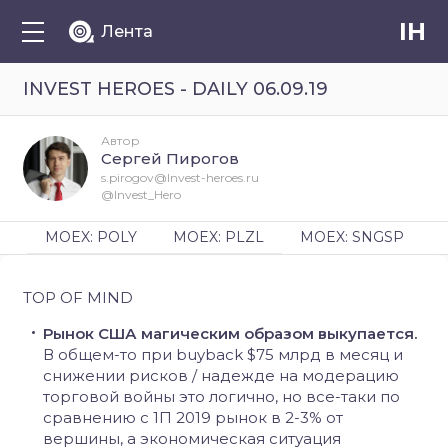
IH
Лента
INVEST HEROES - DAILY 06.09.19
Автор
Сергей Пирогов
s.pirogov@Invest-heroes.ru
@Invest_Hero
MOEX: POLY
MOEX: PLZL
MOEX: SNGSP
TOP OF MIND
Рынок США магическим образом выкупается.
В общем-то при buyback $75 млрд в месяц и
снижении рисков / надежде на модерацию
торговой войны это логично, но все-таки по
сравнению с 1П 2019 рынок в 2-3% от
вершины, а экономическая ситуация