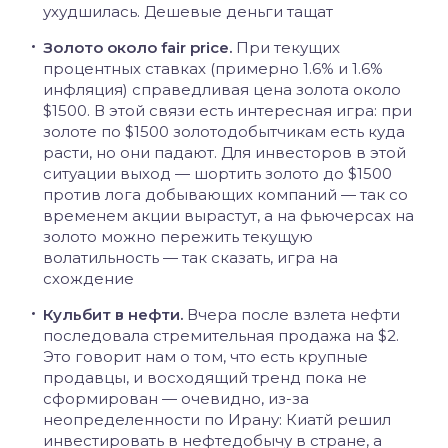
ухудшилась. Дешевые деньги тащат
Золото около fair price.
При текущих
процентных ставках (примерно 1.6% и 1.6%
инфляция) справедливая цена золота около
$1500. В этой связи есть интересная игра: при
золоте по $1500 золотодобытчикам есть куда
расти, но они падают. Для инвесторов в этой
ситуации выход — шортить золото до $1500
против лога добывающих компаний — так со
временем акции вырастут, а на фьючерсах на
золото можно пережить текущую
волатильность — так сказать, игра на
схождение
Кульбит в нефти.
Вчера после взлета нефти
последовала стремительная продажа на $2.
Это говорит нам о том, что есть крупные
продавцы, и восходящий тренд пока не
сформирован — очевидно, из-за
неопределенности по Ирану: Киатй решил
инвестировать в нефтедобычу в стране, а