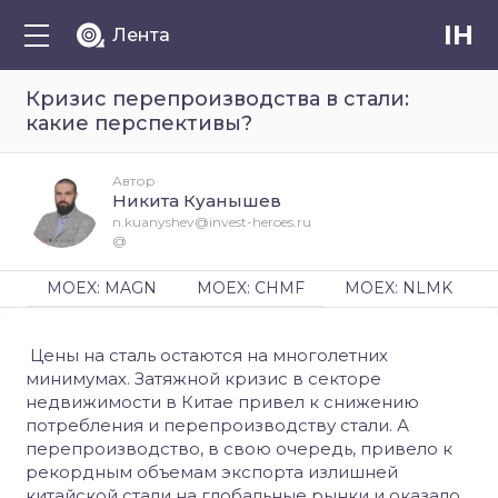
IH
Лента
Кризис перепроизводства в стали:
какие перспективы?
Автор
Никита Куанышев
n.kuanyshev@invest-heroes.ru
@
MOEX: MAGN
MOEX: CHMF
MOEX: NLMK
​​ Цены на сталь остаются на многолетних
минимумах. Затяжной кризис в секторе
недвижимости в Китае привел к снижению
потребления и перепроизводству стали. А
перепроизводство, в свою очередь, привело к
рекордным объемам экспорта излишней
китайской стали на глобальные рынки и оказало