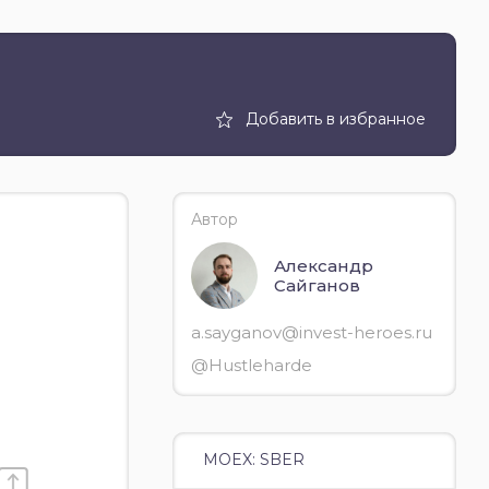
Добавить в избранное
Автор
Александр
Сайганов
a.sayganov@invest-heroes.ru
@Hustleharde
MOEX: SBER