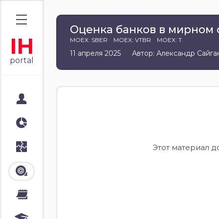
Оценка банков в мирном
IH
MOEX: SBER
MOEX: VTBR
MOEX: T
11 апреля 2025
Автор: Александр Сайга
portal
Мой портал
Аналитика
Стратегии
Этот материал д
Лента
Календари