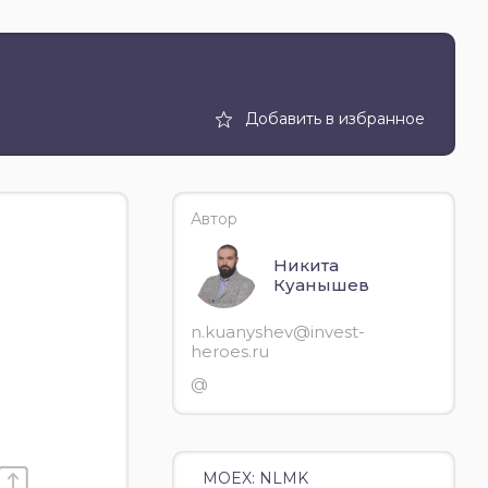
Добавить в избранное
Автор
Никита
Куанышев
n.kuanyshev@invest-
heroes.ru
@
MOEX: NLMK