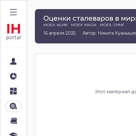
Оценки сталеваров в ми
IH
MOEX: NLMK
MOEX: MAGN
MOEX: CHMF
16 апреля 2025
Автор: Никита Куаныше
portal
Мой портал
Аналитика
Стратегии
Этот материал д
Лента
Календари