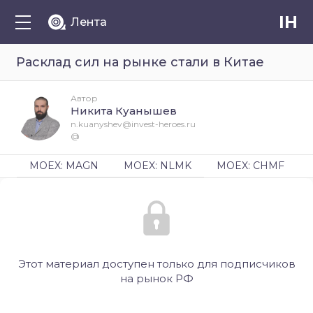
IH
Лента
Расклад сил на рынке стали в Китае
Автор
Никита Куанышев
n.kuanyshev@invest-heroes.ru
@
MOEX: MAGN
MOEX: NLMK
MOEX: CHMF
Этот материал доступен только для подписчиков
на рынок РФ