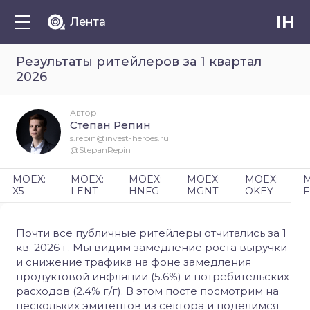
IH
Лента
Результаты ритейлеров за 1 квартал
2026
Автор
Степан Репин
s.repin@invest-heroes.ru
@StepanRepin
MOEX:
MOEX:
MOEX:
MOEX:
MOEX:
M
X5
LENT
HNFG
MGNT
OKEY
F
Почти все публичные ритейлеры отчитались за 1
кв. 2026 г. Мы видим замедление роста выручки
и снижение трафика на фоне замедления
продуктовой инфляции (5.6%) и потребительских
расходов (2.4% г/г). В этом посте посмотрим на
нескольких эмитентов из сектора и поделимся