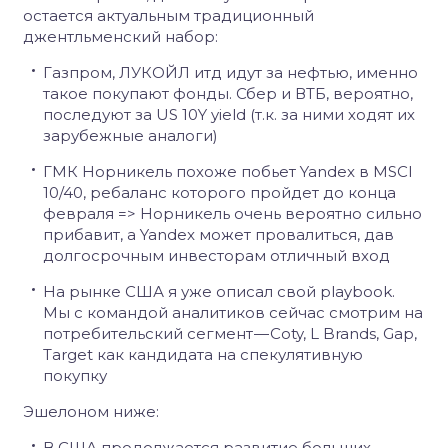
остается актуальным традиционный
джентльменский набор:
Газпром, ЛУКОЙЛ итд идут за нефтью, именно
такое покупают фонды. Сбер и ВТБ, вероятно,
последуют за US 10Y yield (т.к. за ними ходят их
зарубежные аналоги)
ГМК Норникель похоже побьет Yandex в MSCI
10/40, ребаланс которого пройдет до конца
февраля => Норникель очень вероятно сильно
прибавит, а Yandex может провалиться, дав
долгосрочным инвесторам отличный вход
На рынке США я уже описал свой playbook.
Мы с командой аналитиков сейчас смотрим на
потребительский сегмент — Coty, L Brands, Gap,
Target как кандидата на спекулятивную
покупку
Эшелоном ниже:
В США продолжается развитие больших