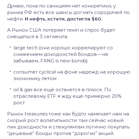
Думаю, пока по санкциям нет конкретики, у
рынка РФ есть все шансы догнать сородичей по
нефти.
И нефть, кстати, достигла $60.
А Рынок США потеряет темп и спрос будет
смещаться в 3 сегмента:
large tech (они хорошо коррелируют со
снижением доходонстей бондов — не
забываем, FANG is new bonds)
consumer cyclical на фоне надежд на хорошую
экономику летом
oil & gas все ещё останется в плюсе. По
отраслевому ETF я жду ещё примерно 20%
рост
Рынок treasuries тоже как будто намекает нам на
скорый рост волатильности: там сейчас новый
пик доходности и спекулянтам логично покупать
“дешевые” бонды против “дорогих” акций.