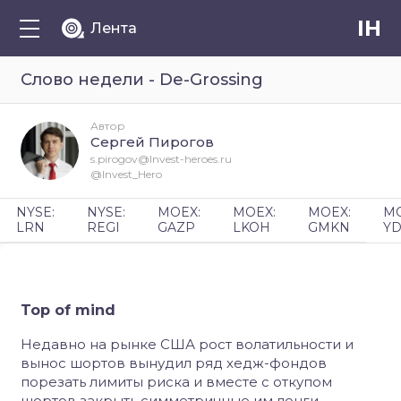
IH
Лента
Слово недели - De-Grossing
Автор
Сергей Пирогов
s.pirogov@Invest-heroes.ru
@Invest_Hero
NYSE:
NYSE:
MOEX:
MOEX:
MOEX:
MO
LRN
REGI
GAZP
LKOH
GMKN
YD
Top of mind
Недавно на рынке США рост волатильности и
вынос шортов вынудил ряд хедж-фондов
порезать лимиты риска и вместе с откупом
шортов закрыть симметричные им лонги