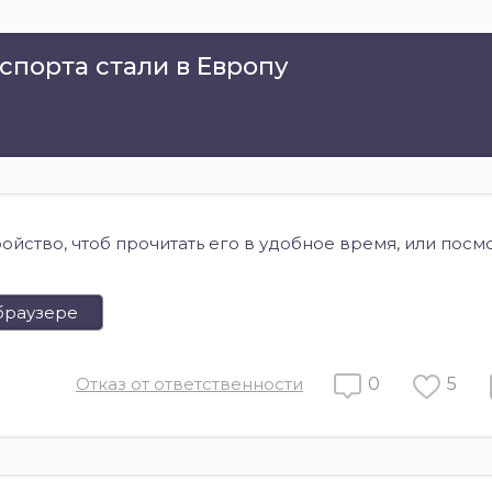
спорта стали в Европу
ройство, чтоб прочитать его в удобное время, или посм
браузере
Отказ от ответственности
0
5