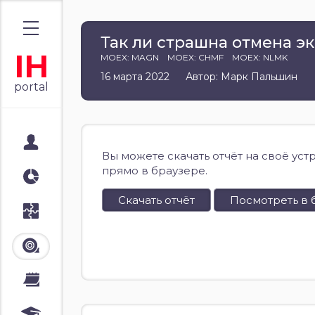
Так ли страшна отмена эк
IH
MOEX: MAGN
MOEX: CHMF
MOEX: NLMK
16 марта 2022
Автор: Марк Пальшин
portal
Мой портал
Вы можете скачать отчёт на своё уст
прямо в браузере.
Аналитика
Скачать отчёт
Посмотреть в 
Стратегии
Лента
Календари