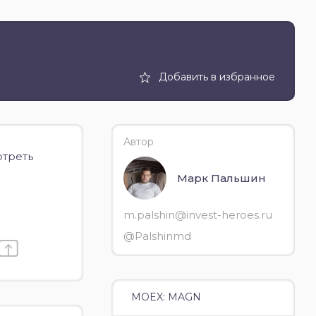
Добавить в избранное
Автор
отреть
Марк Пальшин
m.palshin@invest-heroes.ru
@Palshinmd
MOEX: MAGN