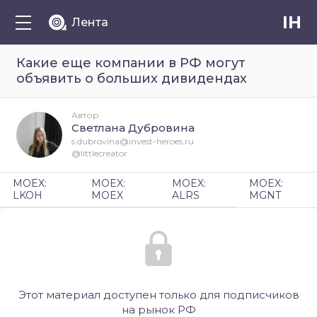
IH
Лента
Какие еще компании в РФ могут
объявить о больших дивидендах
Автор
Светлана Дубровина
s.dubrovina@invest-heroes.ru
@littlecreator
MOEX:
MOEX:
MOEX:
MOEX:
LKOH
MOEX
ALRS
MGNT
Этот материал доступен только для подписчиков
на рынок РФ