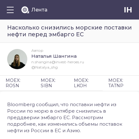
IH
Лента
Насколько снизились морские поставки
нефти перед эмбарго ЕС
Автор
Наталья Шангина
n.shangina@invest-heroes.ru
@Natalya_shg
MOEX:
MOEX:
MOEX:
MOEX:
ROSN
SIBN
LKOH
TATNP
Bloomberg сообщил, что поставки нефти из
России по морю в октябре снизились в
преддверии эмбарго ЕС. Рассмотрим
подробнее, как изменились объемы поставок
нефти из России в ЕС и Азию.