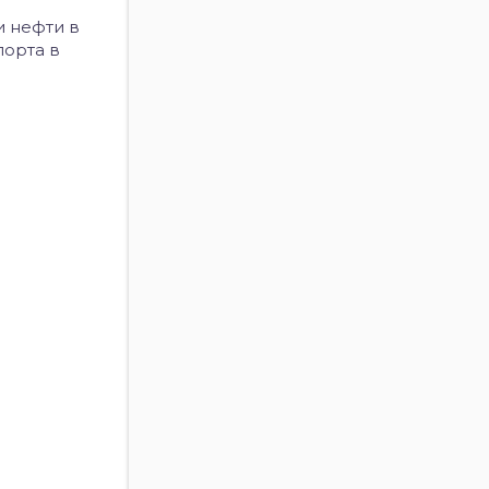
и нефти в
порта в