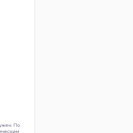
ужен. По
мическим