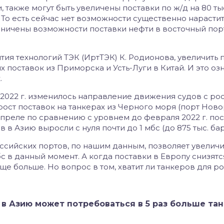
также могут быть увеличены поставки по ж/д на 80 тыс
 То есть сейчас нет возможности существенно нарасти
аничены возможности поставки нефти в восточный пор
ия технологий ТЭК (ИртТЭК) К. Родионова, увеличить 
х поставок из Приморска и Усть-Луги в Китай. И это оз
.
 2022 г. изменилось направление движения судов с ро
ост поставок на танкерах из Черного моря (порт Ново
 апреле по сравнению с уровнем до февраля 2022 г. по
в Азию выросли с нуля почти до 1 мбс (до 875 тыс. бар
сийских портов, по нашим данным, позволяет увеличи
с в данный момент. А когда поставки в Европу снизятс
е больше. Но вопрос в том, хватит ли танкеров для ро
в Азию может потребоваться в 5 раз больше тан