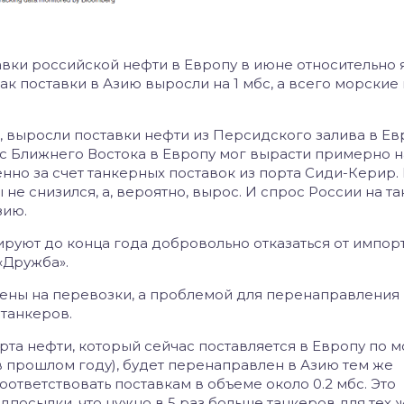
авки российской нефти в Европу в июне относительно 
как поставки в Азию выросли на 1 мбс, а всего морские
, выросли поставки нефти из Персидского залива в Ев
 Ближнего Востока в Европу мог вырасти примерно на
но за счет танкерных поставок из порта Сиди-Керир.
не снизился, а, вероятно, вырос. И спрос России на т
зию.
руют до конца года добровольно отказаться от импор
«Дружба».
цены на перевозки, а проблемой для перенаправления
 танкеров.
орта нефти, который сейчас поставляется в Европу по 
м в прошлом году), будет перенаправлен в Азию тем же
соответствовать поставкам в объеме около 0.2 мбс. Это
дпосылки, что нужно в 5 раз больше танкеров для тех