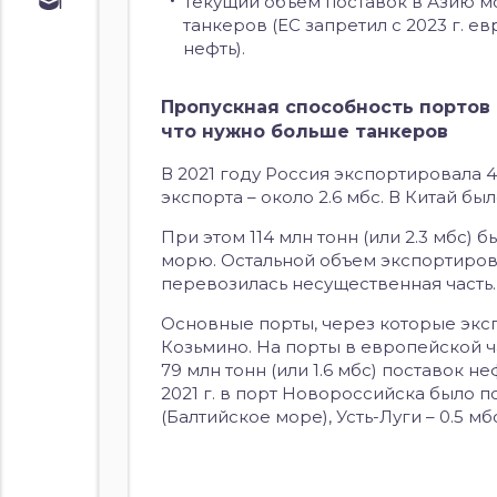
Обучение
Текущий объем поставок в Азию мо
танкеров (ЕС запретил с 2023 г. 
Курс по
нефть).
облигациям
Курс по
акциям
Пропускная способность портов 
что нужно больше танкеров
В 2021 году Россия экспортировала 4
экспорта – около 2.6 мбс. В Китай бы
При этом 114 млн тонн (или 2.3 мбс)
морю. Остальной объем экспортиров
перевозилась несущественная часть.
Основные порты, через которые эксп
Козьмино. На порты в европейской ч
79 млн тонн (или 1.6 мбс) поставок не
2021 г. в порт Новороссийска было п
(Балтийское море), Усть-Луги – 0.5 мб