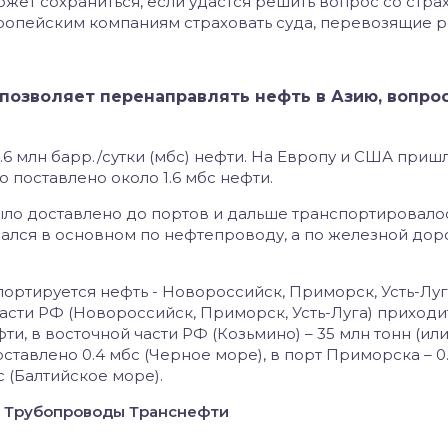
жет сохраниться, если удастся решить вопрос со стр
европейским компаниям страховать суда, перевозящие 
позволяет перенаправлять нефть в Азию, вопрос
.6 млн барр./сутки (мбс) нефти. На Европу и США приш
ло поставлено около 1.6 мбс нефти.
 было доставлено до портов и дальше транспортировало
ался в основном по нефтепроводу, а по железной дор
ортируется нефть - Новороссийск, Приморск, Усть-Луг
асти РФ (Новороссийск, Приморск, Усть-Луга) приходи
фти, в восточной части РФ (Козьмино) – 35 млн тонн (или 
оставлено 0.4 мбс (Черное море), в порт Приморска – 0
с (Балтийское море).
Трубопроводы Транснефти