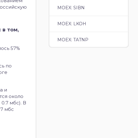
ахованием
российскую
MOEX: SIBN
MOEX: LKOH
 в том,
MOEX: TATNP
лось 57%
сь по
оге
а и
тся около
0.7 мбс). В
.7 мбс