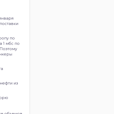
января
 поставки
ропу по
 1 мбс по
 Поэтому
анкеры
та
 нефти из
морю
 же объемов