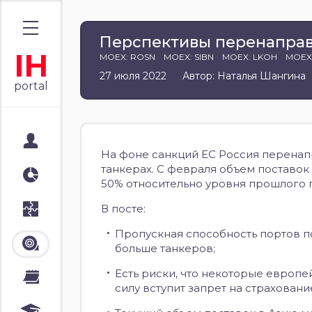
Перспективы перенаправ
IH
MOEX: ROSN
MOEX: SIBN
MOEX: LKOH
MOEX
27 июля 2022
Автор: Наталья Шангина
portal
Мой портал
На фоне санкций ЕС Россия перенап
танкерах. С февраля объем поставок
Аналитика
50% относительно уровня прошлого г
В посте:
Стратегии
Пропускная способность портов по
Лента
больше танкеров;
Есть риски, что некоторые европе
Календари
силу вступит запрет на страхован