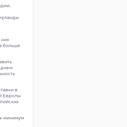
ндии,
дерланды
 них
аз больше
авить
реднем
льность
ставки в
ой Европы
лтийских
ак минимум