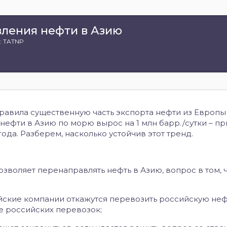
ления нефти в Азию
: TATNP
равила существенную часть экспорта нефти из Европы
 нефти в Азию по морю вырос на 1 млн барр./сутки – п
ода. Разберем, насколько устойчив этот тренд.
зволяет перенаправлять нефть в Азию, вопрос в том, 
йские компании откажутся перевозить российскую нефт
ие российских перевозок;