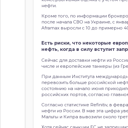
нефти.
Кроме того, по информации брокеро
после начала СВО на Украине, с янв
Aframax выросли с 10 до примерно 40
Есть риски, что некоторые евро
нефть, когда в силу вступит зап
Сейчас для доставки нефти из России
числе и европейские танкеры (из Гре
При данным Института международных
перевозить больше российской нефти
состоянию на начало июня приходил
российских портов, согласно главном
Согласно статистике Refinitiv, в фев
нефти из России. В мае эта цифра ув
Мальты и Кипра вывозили около трет
Хотя сейчас санкции ЕС не запреща