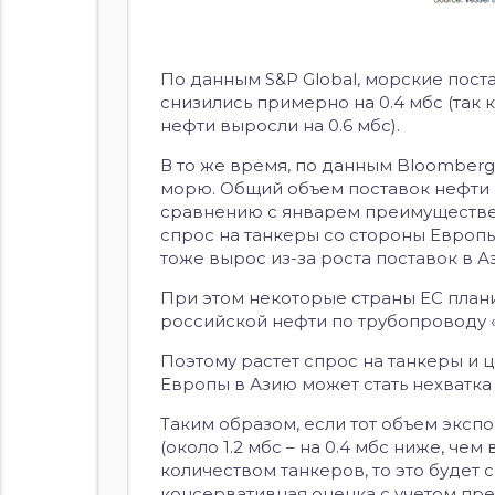
По данным S&P Global, морские пост
снизились примерно на 0.4 мбс (так 
нефти выросли на 0.6 мбс).
В то же время, по данным Bloomberg
морю. Общий объем поставок нефти с
сравнению с январем преимуществен
спрос на танкеры со стороны Европы 
тоже вырос из-за роста поставок в А
При этом некоторые страны ЕС плани
российской нефти по трубопроводу 
Поэтому растет спрос на танкеры и 
Европы в Азию может стать нехватка
Таким образом, если тот объем эксп
(около 1.2 мбс – на 0.4 мбс ниже, че
количеством танкеров, то это будет 
консервативная оценка с учетом пре