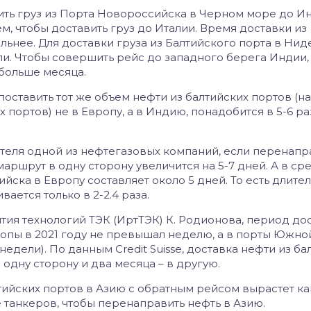
ить груз из Порта Новороссийска в Черном море до И
м, чтобы доставить груз до Италии. Время доставки из
льнее. Для доставки груза из Балтийского порта в Ни
и. Чтобы совершить рейс до западного берега Индии,
 больше месяца.
поставить тот же объем нефти из балтийских портов (на
 портов) не в Европу, а в Индию, понадобится в 5-6 р
теля одной из нефтегазовых компаний, если перенапр
аршрут в одну сторону увеличится на 5-7 дней. А в с
ска в Европу составляет около 5 дней. То есть длите
ается только в 2-2.4 раза.
тия технологий ТЭК (ИртТЭК) К. Родионова, период до
опы в 2021 году не превышал неделю, а в порты Южн
недели). По данным Credit Suisse, доставка нефти из ба
 одну сторону и два месяца – в другую.
лтийских портов в Азию с обратным рейсом вырастет к
ше танкеров, чтобы перенаправить нефть в Азию.