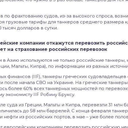
в по фрахтованию судов, из-за высокого спроса, возн
аря грузовые тарифы для танкеров среднего размера к
 тысяч долларов в сутки.
пейские компании откажутся перевозить россий
рет на страхование российских перевозок
 в Азию используются не только российские танкеры, 
ции, Мальты, Кипра), по информации из разных источни
 финансов (IIF), танкеры греческих судовладельцев 
 после начала СВО на Украине. На греческие танкеры
ось более 60% всех танкерных мощностей по перевозк
у экономисту IIF Робину Бруксу.
рале суда из Греции, Мальты и Кипра, перевезли 31 млн 
еличилась до 58 млн баррелей. С конца февраля танкер
и нефти из российских портов, в мае – уже более поло
ют европейским компаниям перевозить российскую не