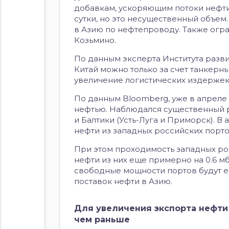
добавкам, ускоряющим потоки нефти, 
сутки, но это несущественный объем.
в Азию по нефтепроводу. Также огр
Козьмино.
По данным эксперта Института развит
Китай можно только за счет танкерны
увеличение логистических издержек
По данным Bloomberg, уже в апреле
нефтью. Наблюдался существенный р
и Балтики (Усть-Луга и Приморск). В
нефти из западных российских портов 
При этом проходимость западных рос
нефти из них еще примерно на 0.6 мб
свободные мощности портов будут ещ
поставок нефти в Азию.
Для увеличения экспорта нефти 
чем раньше