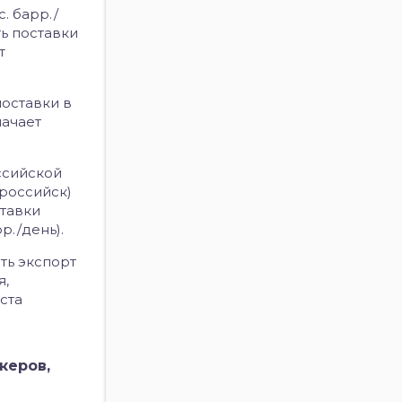
. барр./
ть поставки
т
поставки в
начает
ссийской
российск)
ставки
р./день).
ть экспорт
я,
ста
керов,