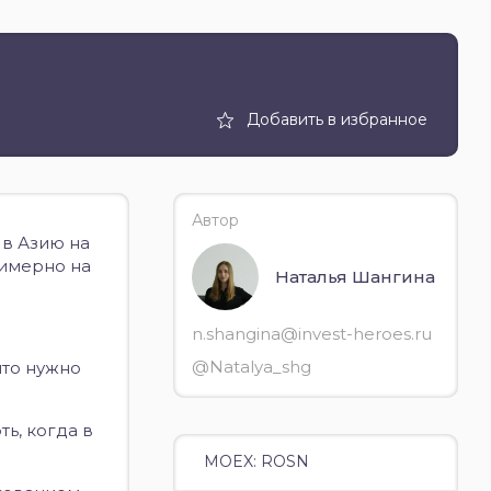
Добавить в избранное
Автор
 в Азию на
римерно на
Наталья Шангина
n.shangina@invest-heroes.ru
@Natalya_shg
что нужно
ь, когда в
MOEX: ROSN