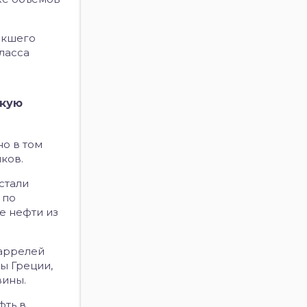
икшего
ласса
скую
но в том
ков.
стали
 по
е нефти из
баррелей
ы Греции,
вины.
фть в