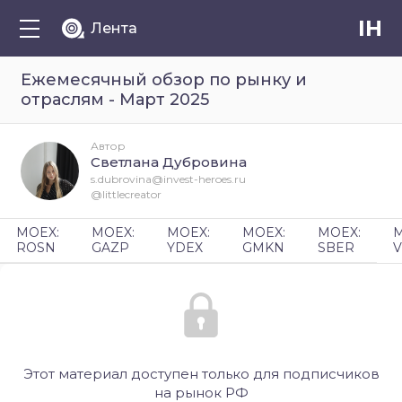
IH
Лента
Ежемесячный обзор по рынку и
отраслям - Март 2025
Автор
Светлана Дубровина
s.dubrovina@invest-heroes.ru
@littlecreator
MOEX:
MOEX:
MOEX:
MOEX:
MOEX:
M
ROSN
GAZP
YDEX
GMKN
SBER
V
Этот материал доступен только для подписчиков
на рынок РФ