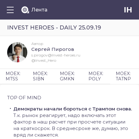
IH
Лента
INVEST HEROES - DAILY 25.09.19
Автор
Сергей Пирогов
s.pirogov@Invest-heroes.ru
@Invest_Hero
MOEX:
MOEX:
MOEX:
MOEX:
MOEX:
MTSS
SIBN
GMKN
POLY
TATNP
TOP OF MIND
Демократы начали бороться с Трампом снова.
Т.к. рынок реагирует, надо включать этот
фактор в наш расчет при просчете ситуации
на краткосрок. В среднесроке же, думаю, это
вряд ли скажется.