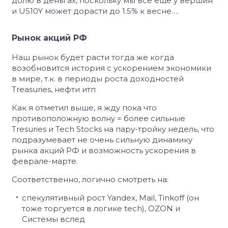
долю в деньгах, поскольку мы все ещё у вершин
и US10Y может дорасти до 1.5% к весне….
Рынок акций РФ
Наш рынок будет расти тогда же когда
возобновится история с ускорением экономики
в мире, т.к. в периоды роста доходностей
Treasuries, нефти итп
Как я отметил выше, я жду пока что
противоположную волну = более сильные
Tresuries и Tech Stocks на пару-тройку недель, что
подразумевает не очень сильную динамику
рынка акций РФ и возможность ускорения в
феврале-марте.
Соответственно, логично смотреть на:
спекулятивный рост Yandex, Mail, Tinkoff (он
тоже торгуется в логике tech), OZON и
Системы вслед