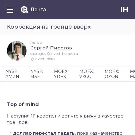
IH
Лента
Коррекция на тренде вверх
Автор
Сергей Пирогов
s.pirogov@Invest-heroes.ru
@Invest_Hero
NYSE:
NYSE:
MOEX:
MOEX:
MOEX:
M
AMZN
MSFT
YDEX
VKCO
OZON
M
Top of mind
Наступил 1й квартал и вот что я вижу в качестве
трендов:
доллар перестал падать
, пока казначейство