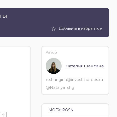
кты
Добавить в избранное
Автор
Наталья Шангина
n.shangina@invest-heroes.ru
@Natalya_shg
MOEX: ROSN