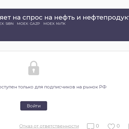
ияет на спрос на нефть и нефтепроду
X: SIBN
MOEX: GAZP
MOEX: NVTK
оступен только для подписчиков на рынок РФ
Войти
Отказ от ответственности
0
0