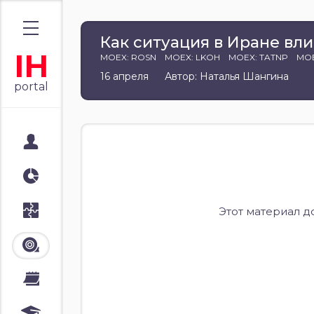
Как ситуация в Иране вл
IH
MOEX: ROSN
MOEX: LKOH
MOEX: TATNP
MOE
16 апреля
Автор: Наталья Шангина
portal
Мой портал
Аналитика
Стратегии
Этот материал д
Лента
Календари