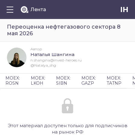
IH
Лента
Переоценка нефтегазового сектора 8
мая 2026
Автор
Наталья Шангина
n.shangina@invest-heroes.ru
@Natalya_shg
MOEX:
MOEX:
MOEX:
MOEX:
MOEX:
ROSN
LKOH
SIBN
GAZP
TATNP
Этот материал доступен только для подписчиков
на рынок РФ