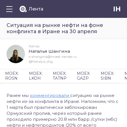
IH
Лента
Ситуация на рынке нефти на фоне
конфликта в Иране на 30 апреля
Автор
Наталья Шангина
n.shangina@invest-heroes.ru
@Natalya_shg
MOEX:
MOEX:
MOEX:
MOEX:
MOEX:
ROSN
LKOH
TATNP
GAZP
SIBN
Ранее мы
комментировали
ситуацию на рынке
нефти из-за конфликта в Иране. Напомним, что с
1 марта был практически заблокирован
Ормузский пролив, через который ранее
проходило примерно 20.8 млн барр./сутки (мбс)
нефти и нефтепродуктов (20% от всего