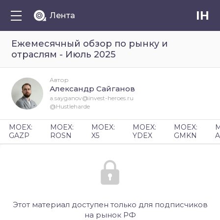
IH
Лента
Ежемесячный обзор по рынку и
отраслям - Июль 2025
Автор
Александр Сайганов
a.sayganov@invest-heroes.ru
@Hustleharde
MOEX:
MOEX:
MOEX:
MOEX:
MOEX:
M
GAZP
ROSN
X5
YDEX
GMKN
A
Этот материал доступен только для подписчиков
на рынок РФ