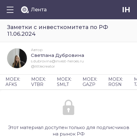
IH
Лента
Заметки с инвесткомитета по РФ
11.06.2024
Автор
Светлана Дубровина
s.dubrovina@invest-heroes.ru
@littlecreator
MOEX:
MOEX:
MOEX:
MOEX:
MOEX:
M
AFKS
VTBR
SMLT
GAZP
ROSN
T
Этот материал доступен только для подписчиков
на рынок РФ