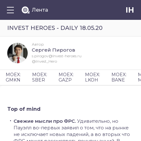
IH
Лента
INVEST HEROES - DAILY 18.05.20
Автор
Сергей Пирогов
s.pirogov@Invest-heroes.ru
@Invest_Hero
MOEX:
MOEX:
MOEX:
MOEX:
MOEX:
M
GMKN
SBER
GAZP
LKOH
BANE
M
Top of mind
Свежие мысли про ФРС.
Удивительно, но
Пауэлл во-первых заявил о том, что на рынке
не исключает новых падений, а во вторых что
ФРС может рассмотреть покупку акций. В