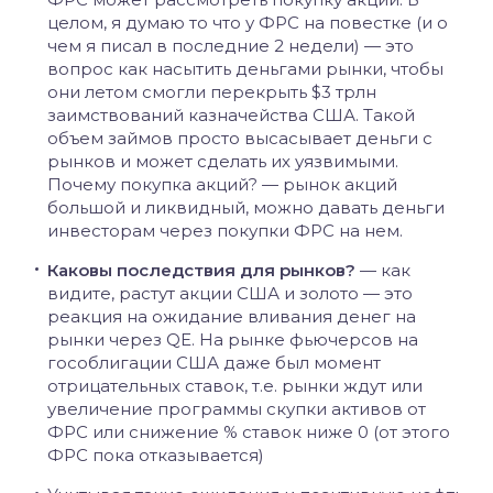
целом, я думаю то что у ФРС на повестке (и о
чем я писал в последние 2 недели) — это
вопрос как насытить деньгами рынки, чтобы
они летом смогли перекрыть $3 трлн
заимствований казначейства США. Такой
объем займов просто высасывает деньги с
рынков и может сделать их уязвимыми.
Почему покупка акций? — рынок акций
большой и ликвидный, можно давать деньги
инвесторам через покупки ФРС на нем.
Каковы последствия для рынков?
— как
видите, растут акции США и золото — это
реакция на ожидание вливания денег на
рынки через QE. На рынке фьючерсов на
гособлигации США даже был момент
отрицательных ставок, т.е. рынки ждут или
увеличение программы скупки активов от
ФРС или снижение % ставок ниже 0 (от этого
ФРС пока отказывается)