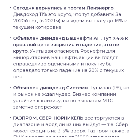
Сегодня вернулись к торгам Ленэнерго.
Дивдоход 11% это круто, что тут добавить! За
2020й год (в 2021м) мы ждем выплату до 16% к
текущей котировке
Объявлен дивиденд Башнефти АП. Тут 7.4% к
прошлой цене закрытия и падение, это не
круто.
Учитывая опасность Роснефти для
миноритариев Башнефти, акции выглядят
справедливо оцененными и покупку бы
оправдало только падение на 20% с текущих
цен
Объявлен дивиденд Системы.
Тут мало (1%), но
и рынок не ждал чудес. Бизнес компании
устойчив к кризису, но по выплатам МТС
заметно опережает
ГАЗПРОМ, СБЕР, НОРНИКЕЛЬ
все торгуются в
диапазоне и вряд ли из них выйдут — т.е. Сбер
может сходить на 3-5% вверх, Газпром также, а