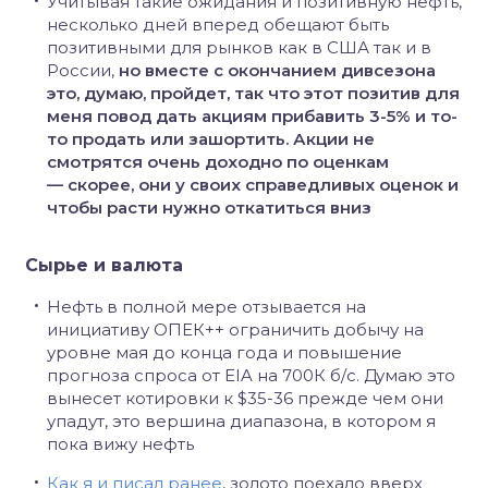
Учитывая такие ожидания и позитивную нефть,
несколько дней вперед обещают быть
позитивными для рынков как в США так и в
России,
но вместе с окончанием дивсезона
это, думаю, пройдет, так что этот позитив для
меня повод дать акциям прибавить 3-5% и то-
то продать или зашортить. Акции не
смотрятся очень доходно по оценкам
— скорее, они у своих справедливых оценок и
чтобы расти нужно откатиться вниз
Сырье и валюта
Нефть в полной мере отзывается на
инициативу ОПЕК++ ограничить добычу на
уровне мая до конца года и повышение
прогноза спроса от EIA на 700К б/с. Думаю это
вынесет котировки к $35-36 прежде чем они
упадут, это вершина диапазона, в котором я
пока вижу нефть
Как я и писал ранее
, золото поехало вверх