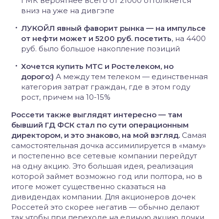
ГМК вероятнее всего от 21000 оттолкнется
вниз на уже на дивгэпе
ЛУКОЙЛ явный фаворит рынка — на импульсе
от нефти может и 5200 руб. посетить
, на 4400
руб. было большое накопление позиций
Хочется купить МТС и Ростелеком, но
дорого:)
А между тем телеком — единственная
категория затрат граждан, где в этом году
рост, причем на 10-15%
Россети также выглядят интересно — там
бывший ГД ФСК стал по сути операционным
директором, и это знаково, на мой взгляд.
Самая
самостоятельная дочка ассимилируется в «маму»
и постепенно все сетевые компании перейдут
на одну акцию. Это большая идея, реализация
которой займет возможно год или полтора, но в
итоге может существенно сказаться на
дивидендах компании. Для акционеров дочек
Россетей это скорее негатив — обычно делают
так чтобы при переходе на единую акцию дочки